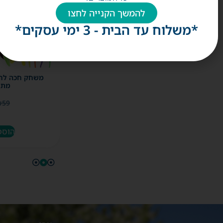
להמשך הקנייה לחצו
*משלוח עד הבית - 3 ימי עסקים*
מתח
₪
59
הוספ