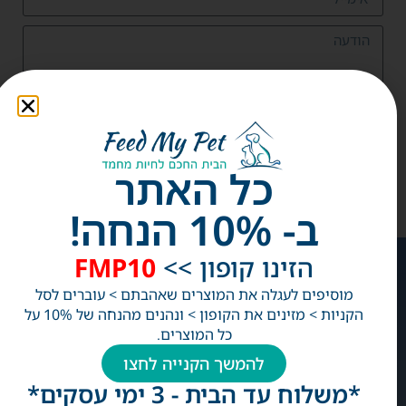
שליחה
ניתן גם לחייג אלינו: 054-9187-878
כל האתר
ב- 10% הנחה!
הזינו קופון >>
FMP10
צרו
עמודים
קטגוריות מוצרים
קשר
מוסיפים לעגלה את המוצרים שאהבתם > עוברים לסל
הצטרפו
וואטסאפ
הקניות > מזינים את הקופון > ונהנים מהנחה של 10% על
למועדון
מאמרים
תגי שם
שלנו
פייסבוק
כל המוצרים.
צרו קשר
תגי מעקב
ותהנו
Instagram
מעדכונים
להמשך הקנייה לחצו
הצהרת נגישות
שטיח לארגז חול
שוטפים
על
מבצעים
רצועות קולרים ותגים
*משלוח עד הבית - 3 ימי עסקים*
הנחות
מי אנחנו
מתקני האכלה
ומבצעים!