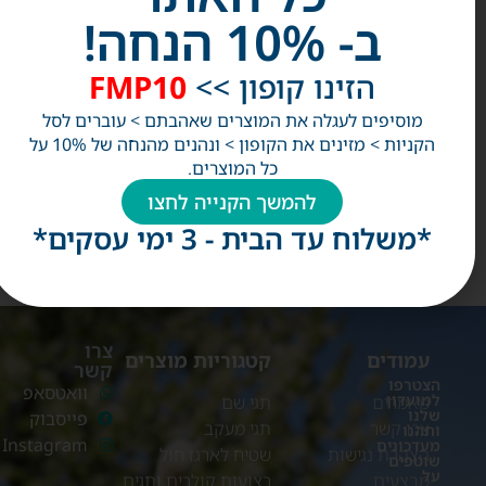
המפורסמים באתר.
ב- 10% הנחה!
*אין מכירה של בעלי חיים
הזינו קופון >>
FMP10
אנחנו מזמינים אתכם לעיין בקטלוג המוצרים שלנו ולמצוא את
מוסיפים לעגלה את המוצרים שאהבתם > עוברים לסל
המתקן או המוצר המתאימים ביותר לחיות המחמד שלכם.
הקניות > מזינים את הקופון > ונהנים מהנחה של 10% על
כל המוצרים.
בברכה ,
להמשך הקנייה לחצו
צוות feed my pet
*משלוח עד הבית - 3 ימי עסקים*
צרו
עמודים
קטגוריות מוצרים
קשר
הצטרפו
וואטסאפ
למועדון
מאמרים
תגי שם
שלנו
פייסבוק
צרו קשר
תגי מעקב
ותהנו
Instagram
מעדכונים
הצהרת נגישות
שטיח לארגז חול
שוטפים
על
מבצעים
רצועות קולרים ותגים