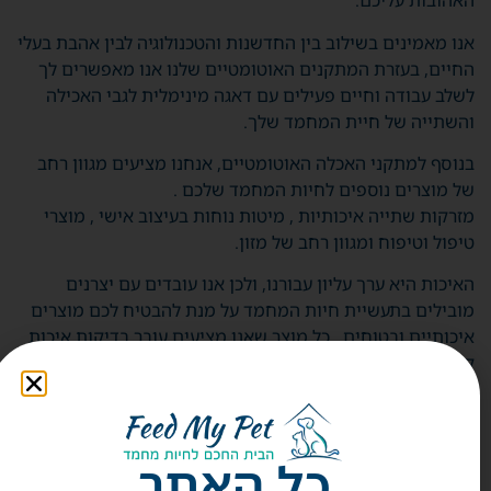
האהובות עליכם.
אנו מאמינים בשילוב בין החדשנות והטכנולוגיה לבין אהבת בעלי
החיים, בעזרת המתקנים האוטומטיים שלנו אנו מאפשרים לך
לשלב עבודה וחיים פעילים עם דאגה מינימלית לגבי האכילה
והשתייה של חיית המחמד שלך.
בנוסף למתקני האכלה האוטומטיים, אנחנו מציעים מגוון רחב
של מוצרים נוספים לחיות המחמד שלכם .
מזרקות שתייה איכותיות , מיטות נוחות בעיצוב אישי , מוצרי
טיפול וטיפוח ומגוון רחב של מזון.
האיכות היא ערך עליון עבורנו, ולכן אנו עובדים עם יצרנים
מובילים בתעשיית חיות המחמד על מנת להבטיח לכם מוצרים
איכותיים ובטוחים . כל מוצר שאנו מציעים עובר בדיקות איכות
קפדניות על מנת לוודא שהוא עומד בסטנדרטים הגבוהים ביותר.
כמו כן אני מחויבים לשלב איכות , חדשנות ונוחות עבורכם ועבור
חיות המחמד שלכם לכן אנחנו מוקפים בצוות שירות לקוחות
מקצועי שיענה על כל שאלה או בקשה שיש לכם. תוכלו ליצור
כל האתר
איתנו קשר בכל עת דרך האתר או באמצעות פרטי התקשורת