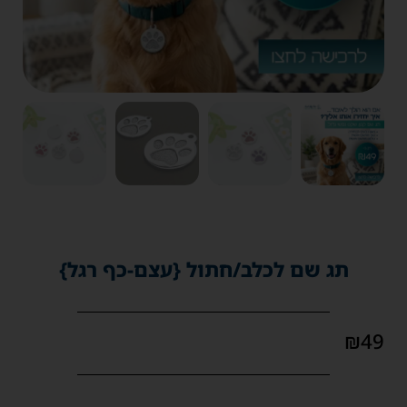
תג שם לכלב/חתול {עצם-כף רגל}
₪
49