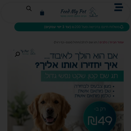
משלוח חינם ברכישה מעל ₪200
(עד 3 ימי עסקים)
עמוד הבית
/
כלבים
/ תג שם לכלב/חתול {עצם-כף רגל}