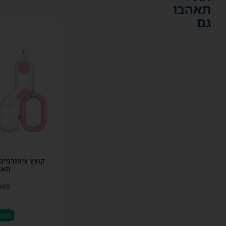
תאהבו
גם
קוצץ ציפורניי
תאו
₪
69
הוספ