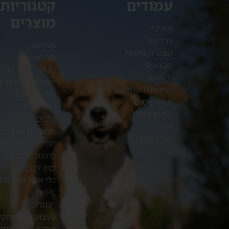
עמודים
קטגוריות
מוצרים
מאמרים
צרו קשר
תגי שם
הצהרת נגישות
תגי מעקב
מבצעים
שטיח לארגז חול
מי אנחנו
רצועות קולרים ות
רשימת מועדפים
מתקני האכלה
תנאי שימוש
מיטות
החשבון שלי
כלבים
קופה
צעצועים ומשחקי
עגלת קניות
מתקני שתיה לכלב
מיטות לכלבים
מזון לכלבים
כלי אוכל ושתיה ל
טיפוח
חתולים
צעצועים ומשחקי
מתקני שתיה לחת