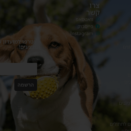
צרו
קשר
וואטסאפ
פייסבוק
Instagram
הצטרפו למועדון ש
ומבצעים!
גים
מייל
ם
ים
כלבים
ם לחתולים
ולים