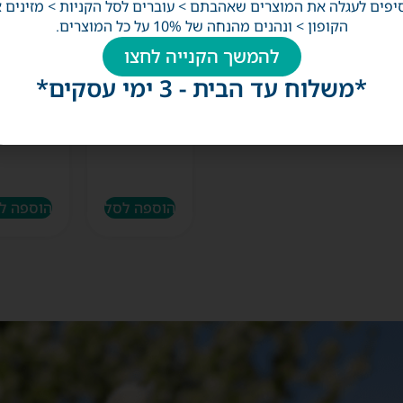
יפים לעגלה את המוצרים שאהבתם > עוברים לסל הקניות > מזינים 
הקופון > ונהנים מהנחה של 10% על כל המוצרים.
מיטת חתול
מסרק הפ
משולבת עם
לחיות מח
להמשך הקנייה לחצו
מנהרת משחק
*משלוח עד הבית - 3 ימי עסקים*
79
–
₪
69
₪
249
₪
299
הוספה לסל
הוספה ל