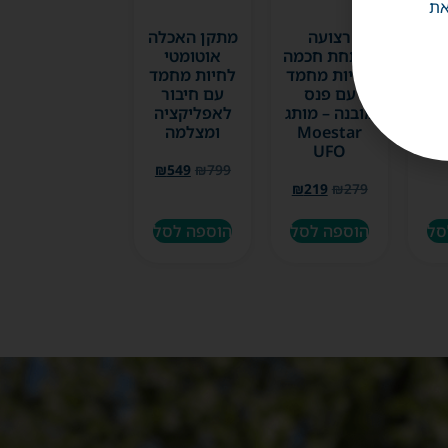
את
לא
רצועה
מתקן האכלה
מד
נמתחת חכמה
אוטומטי
לחיות מחמד
לחיות מחמד
עם פנס
עם חיבור
₪
מובנה – מותג
לאפליקציה
Moestar
ומצלמה
UFO
₪
549
₪
799
₪
219
₪
279
סל
הוספה לסל
הוספה לסל