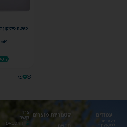
משטח סיליקון ל
₪
49
הוספ
צרו
עמודים
קטגוריות מוצרים
קשר
הצטרפו
וואטסאפ
למועדון
מאמרים
תגי שם