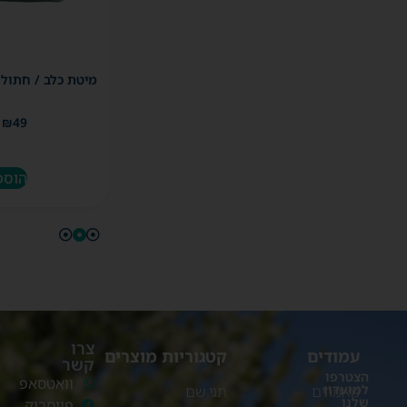
מיטת כלב / חתול
₪
49
הוספ
צרו
עמודים
קטגוריות מוצרים
קשר
הצטרפו
וואטסאפ
למועדון
מאמרים
תגי שם
שלנו
פייסבוק