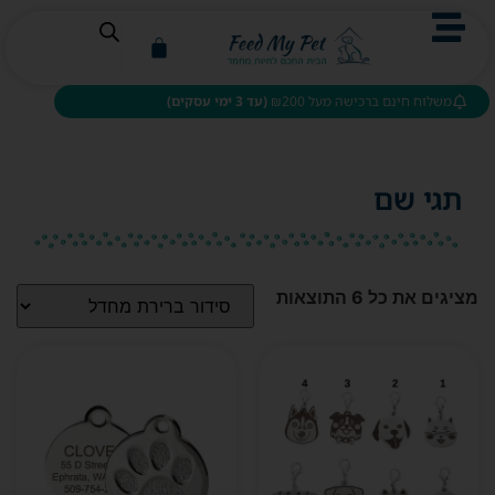
משלוח חינם ברכישה מעל ₪200
(עד 3 ימי עסקים)
תגי שם
מציגים את כל ⁦6⁩ התוצאות