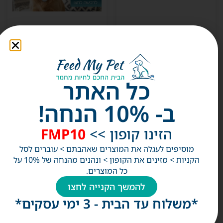
תג שם לכלב/חתול {חתול}
תג שם לכלב/חתול
{עצם-כף רגל}
₪
39
₪
49
בחר אפשרויות
בחר אפשרויות
כל האתר
ב- 10% הנחה!
הזינו קופון >>
FMP10
מוסיפים לעגלה את המוצרים שאהבתם > עוברים לסל
הקניות > מזינים את הקופון > ונהנים מהנחה של 10% על
כל המוצרים.
להמשך הקנייה לחצו
*משלוח עד הבית - 3 ימי עסקים*